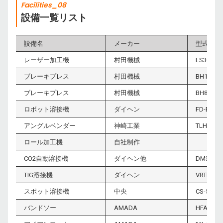
Facilities_08
設備一覧リスト
設備名
メーカー
型式
レーザー加工機
村田機械
LS3015F
ブレーキプレス
村田機械
BH13530
ブレーキプレス
村田機械
BH8525
ロボット溶接機
ダイヘン
FD-B4L
アングルベンダー
神崎工業
TLH-75
ロール加工機
自社制作
CO2自動溶接機
ダイヘン他
DM350/1
TIG溶接機
ダイヘン
VRTPM-2
スポット溶接機
中央
CS-5-300
バンドソー
AMADA
HFA250