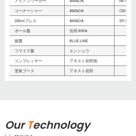
アイアンワーカー
AMADA
IW-45Ⅱ
コーナーシャー
AMADA
CSH-220
30tonプレス
AMADA
SP-30
ボール盤
吉田/KIRA
旋盤
BLUE-LINE
フライス盤
エンシュウ
コンプレッサー
アネスト岩田他
塗装ブース
アネスト岩田
Our
T
echnology