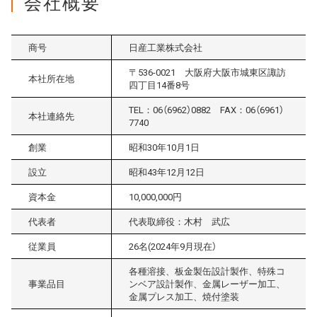
会社概要
商号
日産工業株式会社
〒536-0021 大阪府大阪市城東区諏訪
本社所在地
四丁目14番8号
TEL：06（6962）0882 FAX：06（6961）
本社連絡先
7740
創業
昭和30年10月1日
設立
昭和43年12月12日
資本金
10,000,000円
代表者
代表取締役：木村 武広
従業員
26名(2024年9月現在）
各種溶接、板金製缶設計製作、特殊コ
事業品目
ンベア設計製作、金属レーザー加工、
金属プレス加工、焼付塗装