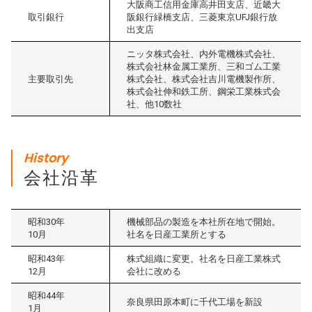
大阪商工信用金庫高井田支店、近畿大
取引銀行
阪銀行緑橋支店、三菱東京UFJ銀行放
出支店
ニッタ株式会社、内外電機株式会社、
株式会社林金属工業所、三和ゴム工業
主要取引先
株式会社、株式会社吉川電機製作所、
株式会社伸和鉄工所、鋼栄工業株式会
社、他10数社
History
会社沿革
昭和30年
機械部品の製造を本社所在地で開始。
10月
社名を日産工業所とする
昭和43年
株式組織に変更。社名を日産工業株式
12月
会社に改める
昭和44年
奈良県田原本町に千代工場を新設
1月