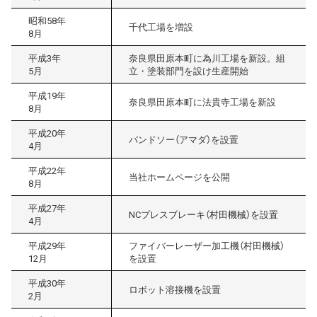
昭和58年
千代工場を増設
8月
平成3年
奈良県田原本町に為川工場を新設。組
5月
立・塗装部門を設け生産開始
平成19年
奈良県田原本町に法貴寺工場を新設
8月
平成20年
バンドソー（アマダ）を設置
4月
平成22年
当社ホームページを公開
8月
平成27年
NCプレスブレーキ（村田機械）を設置
4月
平成29年
ファイバーレーザー加工機（村田機械）
12月
を設置
平成30年
ロボット溶接機を設置
2月