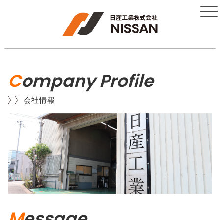
C
ompany Profile
会社情報
M
essage