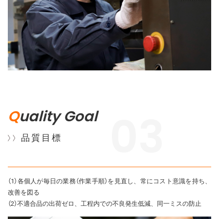
Q
uality Goal
03
品質目標
（1）各個人が毎日の業務（作業手順）を見直し、常にコスト意識を持ち、
改善を図る
（2）不適合品の出荷ゼロ、工程内での不良発生低減、同一ミスの防止