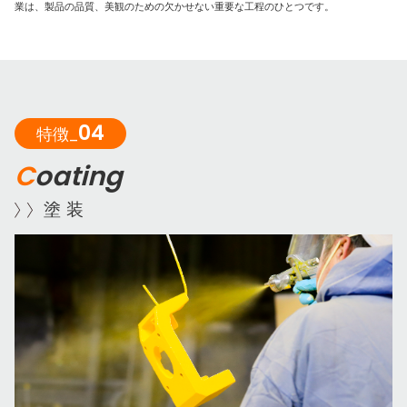
業は、製品の品質、美観のための欠かせない重要な工程のひとつです。
04
特徴_
C
oating
塗 装