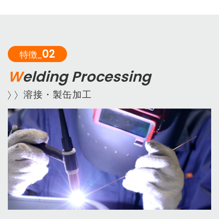
02
特徴_
W
elding Processing
溶接・製缶加工