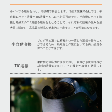
各パーツを組み合わせ、溶接機で接合します。日産工業株式会社では、半
自動ロボット溶接とTIG溶接どちらにも対応可能です。半自動ロボット溶
接と熟練工のTIG溶接を組み合わせることで、それぞれの技術の強みを最
大限に活かし、高品質な製品を効率的に生産することが可能になります。
プログラム通りに精密かつ一貫した溶接を行うこと
半自動溶接
ができるため、繰り返し作業においても高い品質を
保つことができます。
柔軟性と適応力に優れており、複雑な形状や特殊な
TIG溶接
材料の溶接において、その技術が真価を発揮しま
す。