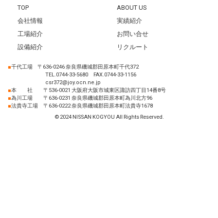
TOP
ABOUT US
会社情報
実績紹介
工場紹介
お問い合せ
設備紹介
リクルート
■
千代工場
〒636-0246 奈良県磯城郡田原本町千代372
TEL.0744-33-5680 FAX.0744-33-1156
csr372@joy.ocn.ne.jp
■
本 社
〒536-0021 大阪府大阪市城東区諏訪四丁目14番8号
■
為川工場
〒636-0231 奈良県磯城郡田原本町為川北方96
■
法貴寺工場
〒636-0222 奈良県磯城郡田原本町法貴寺1678
© 2024 NISSAN KOGYOU All Rights Reserved.